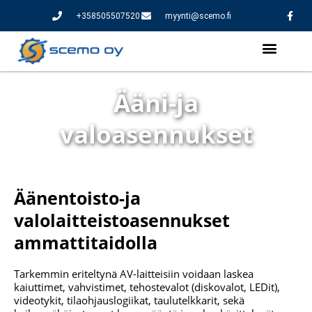
+358505507520
myynti@scemo.fi
Ääni-ja
valoasennukset
Äänentoisto-ja
valolaitteistoasennukset
ammattitaidolla
Tarkemmin eriteltynä AV-laitteisiin voidaan laskea
kaiuttimet, vahvistimet, tehostevalot (diskovalot, LEDit),
videotykit, tilaohjauslogiikat, taulutelkkarit, sekä