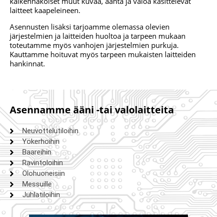
kaikennäköiset muut kuvaa, ääntä ja valoa käsittelevät
laitteet kaapeleineen.
Asennusten lisäksi tarjoamme olemassa olevien
järjestelmien ja laitteiden huoltoa ja tarpeen mukaan
toteutamme myös vanhojen järjestelmien purkuja.
Kauttamme hoituvat myös tarpeen mukaisten laitteiden
hankinnat.
Asennamme ääni -tai valolaitteita
Neuvottelutiloihin
Yökerhoihin
Baareihin
Ravintoloihin
Olohuoneisiin
Messuille
Juhlatiloihin